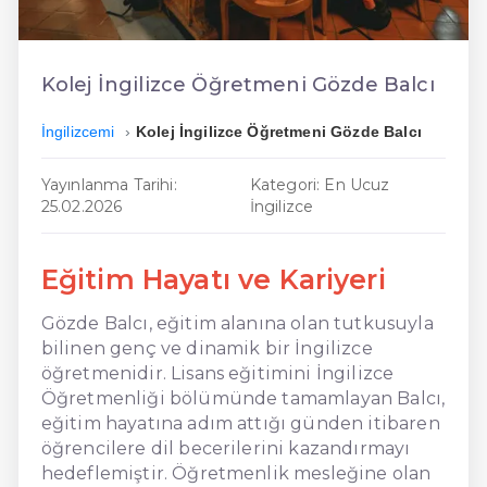
En Ucuz İngilizce
En Uygun İngilizce
Kolej İngilizce Öğretmeni Gözde Balcı
Hızlı İngilizce
İngilizcemi
Kolej İngilizce Öğretmeni Gözde Balcı
Yayınlanma Tarihi:
Kategori: En Ucuz
25.02.2026
İngilizce
Eğitim Hayatı ve Kariyeri
Gözde Balcı, eğitim alanına olan tutkusuyla
bilinen genç ve dinamik bir İngilizce
öğretmenidir. Lisans eğitimini İngilizce
Öğretmenliği bölümünde tamamlayan Balcı,
eğitim hayatına adım attığı günden itibaren
öğrencilere dil becerilerini kazandırmayı
hedeflemiştir. Öğretmenlik mesleğine olan