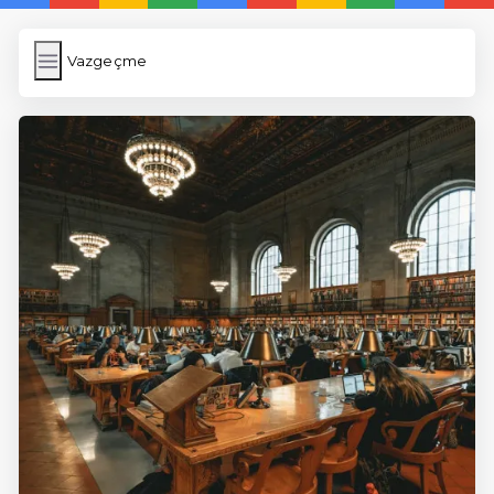
Vazgeçme
Vazgeçme
İngilizce Kelimeler Öğren
Link Kısaltma
WP Cache
Anasayfa
5 Günde İngilizce
İngilizce
Dil Eğitimi
En Hızlı İngilizce
En Kolay İngilizce