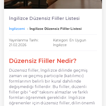
En Ucuz İngilizce
En Uygun İngilizce
İngilizce Düzensiz Fiiller Listesi
Hızlı İngilizce
İngilizcemi
İngilizce Düzensiz Fiiller Listesi
Yayınlanma Tarihi:
Kategori: En Uygun
21.02.2026
İngilizce
Düzensiz Fiiller Nedir?
Düzensiz fiiller, İngilizce dilinde geçmiş
zaman ve geçmiş participle (katılımcı)
formlarının belirli bir kural dahilinde
değişmediği fiillerdir. Bu fiiller, düzenli
fiiller gibi "-ed" takısını almazlar ve farklı
formları öğrenmek gereklidir. İngilizce
öğrenenler için düzensiz fiiller, dilin önemli