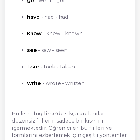
go
- went - gone
have
- had - had
know
- knew - known
see
- saw - seen
take
- took - taken
write
- wrote - written
Bu liste, İngilizce'de sıkça kullanılan
düzensiz fiillerin sadece bir kısmını
içermektedir. Öğreniciler, bu fiilleri ve
formlarını ezberlemek için çeşitli yöntemler