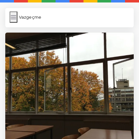
Vazgeçme
Vazgeçme
İngilizce Kelimeler Öğren
Link Kısaltma
WP Cache
Anasayfa
5 Günde İngilizce
İngilizce
Dil Eğitimi
En Hızlı İngilizce
En Kolay İngilizce